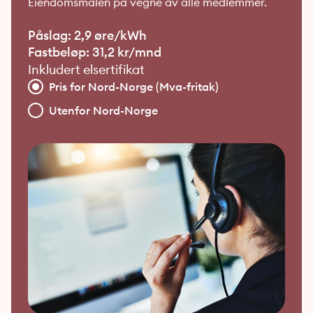
Eiendomsmalen på vegne av alle medlemmer.
Påslag: 2,9 øre/kWh
Fastbeløp: 31,2 kr/mnd
Inkludert elsertifikat
Pris for Nord-Norge (Mva-fritak)
Utenfor Nord-Norge