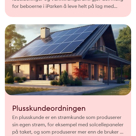
for beboerne i iParken å leve helt på lag med
miljøet - og holde energikostnadene nede. Polar
Kraft har levert energiløsningene.
Plusskundeordningen
En plusskunde er en strømkunde som produserer
sin egen strøm, for eksempel med solcellepaneler
på taket, og som produserer mer enn de bruker i