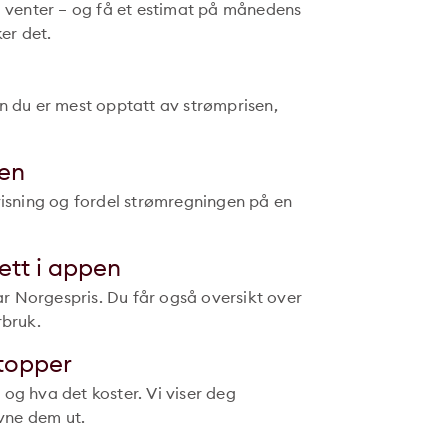
om venter – og få et estimat på månedens
ker det.
ten du er mest opptatt av strømprisen,
gen
visning og fordel strømregningen på en
ett i appen
r Norgespris. Du får også oversikt over
rbruk.
topper
– og hva det koster. Vi viser deg
evne dem ut.