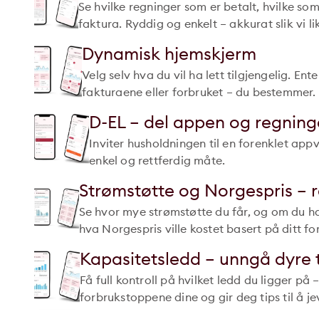
Se hvilke regninger som er betalt, hvilke s
faktura. Ryddig og enkelt – akkurat slik vi li
Dynamisk hjemskjerm
Velg selv hva du vil ha lett tilgjengelig. En
fakturaene eller forbruket – du bestemmer.
D-EL – del appen og regnin
Inviter husholdningen til en forenklet app
enkel og rettferdig måte.
Strømstøtte og Norgespris – r
Se hvor mye strømstøtte du får, og om du ha
hva Norgespris ville kostet basert på ditt fo
Kapasitetsledd – unngå dyre 
Få full kontroll på hvilket ledd du ligger på 
forbrukstoppene dine og gir deg tips til å j