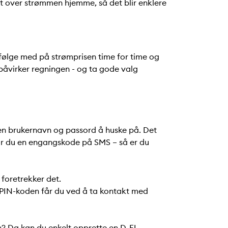
kt over strømmen hjemme, så det blir enklere
følge med på strømprisen time for time og
 påvirker regningen - og ta gode valg
en brukernavn og passord å huske på. Det
får du en engangskode på SMS – så er du
oretrekker det.
PIN-koden får du ved å ta kontakt med
en? Da kan du enkelt opprette en
D-EL-