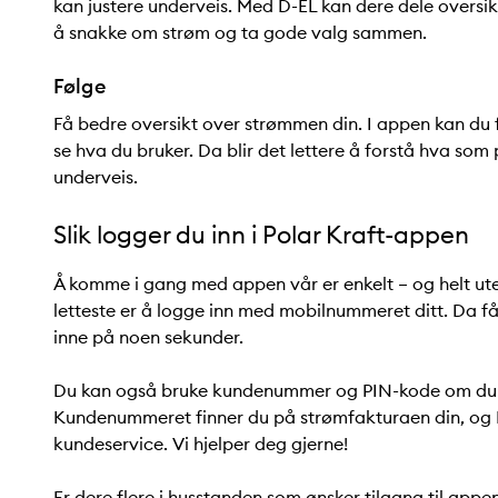
kan justere underveis. Med D-EL kan dere dele oversi
å snakke om strøm og ta gode valg sammen.
Følge
Få bedre oversikt over strømmen din. I appen kan du 
se hva du bruker. Da blir det lettere å forstå hva som
underveis.
Slik logger du inn i Polar Kraft-appen
Å komme i gang med appen vår er enkelt – og helt ut
letteste er å logge inn med mobilnummeret ditt. Da 
inne på noen sekunder.
Du kan også bruke kundenummer og PIN-kode om du f
Kundenummeret finner du på strømfakturaen din, og 
kundeservice. Vi hjelper deg gjerne!
Er dere flere i husstanden som ønsker tilgang til app