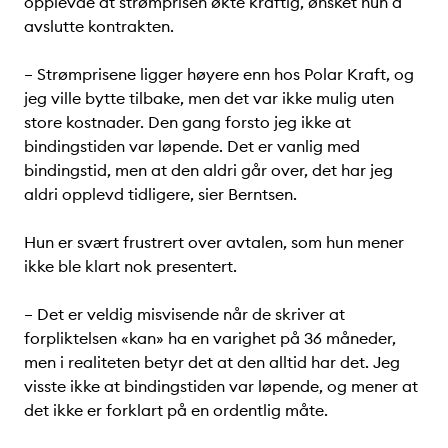
opplevde at strømprisen økte kraftig, ønsket hun å
avslutte kontrakten.
– Strømprisene ligger høyere enn hos Polar Kraft, og
jeg ville bytte tilbake, men det var ikke mulig uten
store kostnader. Den gang forsto jeg ikke at
bindingstiden var løpende. Det er vanlig med
bindingstid, men at den aldri går over, det har jeg
aldri opplevd tidligere, sier Berntsen.
Hun er svært frustrert over avtalen, som hun mener
ikke ble klart nok presentert.
– Det er veldig misvisende når de skriver at
forpliktelsen «kan» ha en varighet på 36 måneder,
men i realiteten betyr det at den alltid har det. Jeg
visste ikke at bindingstiden var løpende, og mener at
det ikke er forklart på en ordentlig måte.