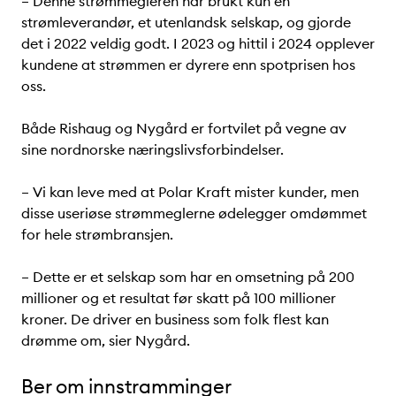
– Denne strømmegleren har brukt kun én
strømleverandør, et utenlandsk selskap, og gjorde
det i 2022 veldig godt. I 2023 og hittil i 2024 opplever
kundene at strømmen er dyrere enn spotprisen hos
oss.
Både Rishaug og Nygård er fortvilet på vegne av
sine nordnorske næringslivsforbindelser.
– Vi kan leve med at Polar Kraft mister kunder, men
disse useriøse strømmeglerne ødelegger omdømmet
for hele strømbransjen.
– Dette er et selskap som har en omsetning på 200
millioner og et resultat før skatt på 100 millioner
kroner. De driver en business som folk flest kan
drømme om, sier Nygård.
Ber om innstramminger