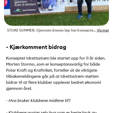
STORE SUMMER: Gjennom årenes løp har konseptet Idrettsstrøm fra Polar Kraft generert hele 30.000 kroner til sportsklubben Høken. - Vi verdsetter hver eneste kroner, sier leder Stein Hansen.
Vis mer
- Kjærkomment bidrag
Konseptet Idrettsstrøm ble startet opp for 11 år siden.
Morten Stormo, som er konseptansvarlig for både
Polar Kraft og Kraftriket, forteller at de viktigste
tilbakemeldingene går på at Idrettsstrøm-støtten
bidrar til at flere klubber opplever bedret økonomi
gjennom året.
- Hva bruker klubbene midlene til?
- Klubbene avgjør selv hva som er beste bruk av