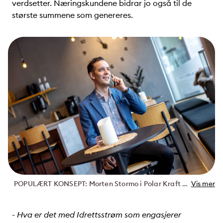
verdsetter. Næringskundene bidrar jo også til de
største summene som genereres.
POPULÆRT KONSEPT: Morten Stormo i Polar Kraft er konseptansvarlig for Idrettsstrøm. - Idrett, og særlig lokalidrett, gjør noe med folk, sier Stormo.
Vis mer
- Hva er det med Idrettsstrøm som engasjerer