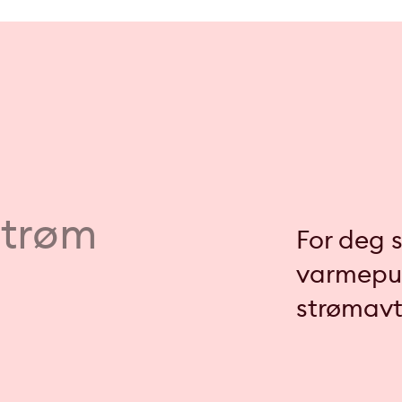
trøm
For deg 
varmepum
strømavt